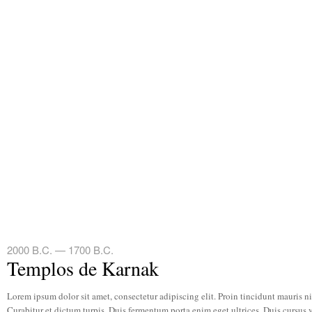
2000 B.C. — 1700 B.C.
Templos de Karnak
Lorem ipsum dolor sit amet, consectetur adipiscing elit. Proin tincidunt mauris nis
Curabitur et dictum turpis. Duis fermentum porta enim eget ultrices. Duis cursus 