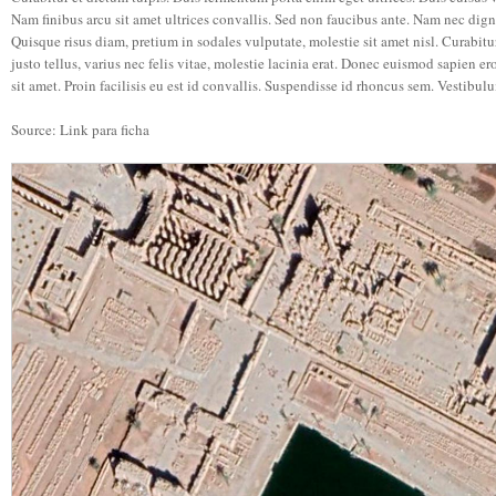
Nam finibus arcu sit amet ultrices convallis. Sed non faucibus ante. Nam nec dignis
Quisque risus diam, pretium in sodales vulputate, molestie sit amet nisl. Curabitur
justo tellus, varius nec felis vitae, molestie lacinia erat. Donec euismod sapien e
sit amet. Proin facilisis eu est id convallis. Suspendisse id rhoncus sem. Vestibul
Source: Link para ficha