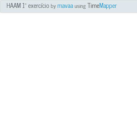
HAAM 1º exercício
mavaa
Time
Mapper
by
using